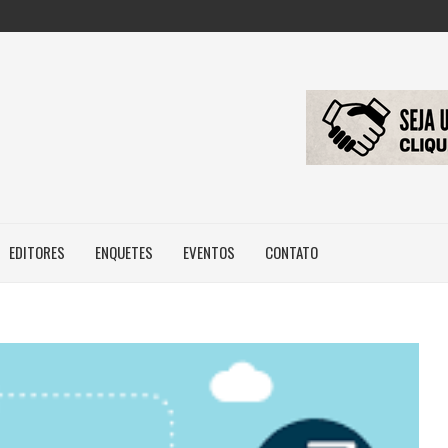
FAZENDO COM IA...
: NOVA REGRA...
 IMAGEM E...
EDITORES
ENQUETES
EVENTOS
CONTATO