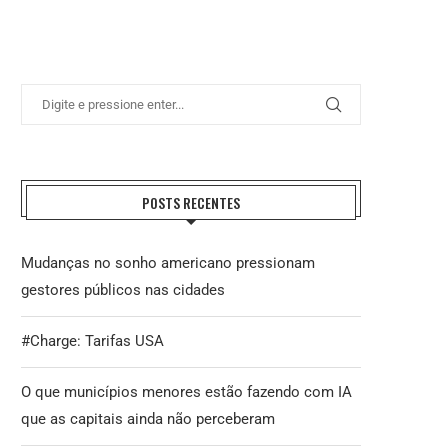
POSTS RECENTES
Mudanças no sonho americano pressionam
gestores públicos nas cidades
REFORMA TRIBUTÁRIA: O DESAFIO DA
ENTIDADES NACIONAIS DO FISCO 
IMPLEMENTAÇÃO E A...
FAZEM HOMENAGEM AO..
#Charge: Tarifas USA
27 de julho de 2026
21 de julho de 2026
O que municípios menores estão fazendo com IA
que as capitais ainda não perceberam