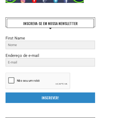
INSCREVA-SE EM NOSSA NEWSLETTER
First Name
Endereço de e-mail
REFORMA TRIBUTÁRIA: O DESAFIO DA
ENTIDADES NACIONAIS DO FISCO 
INSCREVER!
IMPLEMENTAÇÃO E A...
FAZEM HOMENAGEM AO..
27 de julho de 2026
21 de julho de 2026