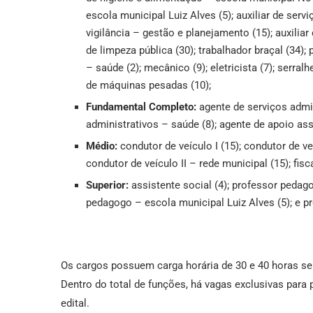
escola municipal Luiz Alves (5); auxiliar de serv
vigilância – gestão e planejamento (15); auxiliar d
de limpeza pública (30); trabalhador braçal (34);
– saúde (2); mecânico (9); eletricista (7); serral
de máquinas pesadas (10);
Fundamental Completo:
agente de serviços admin
administrativos – saúde (8); agente de apoio assis
Médio:
condutor de veículo I (15); condutor de veí
condutor de veículo II – rede municipal (15); fisc
Superior:
assistente social (4); professor pedago
pedagogo – escola municipal Luiz Alves (5); e 
Os cargos possuem carga horária de 30 e 40 horas se
Dentro do total de funções, há vagas exclusivas para
edital.