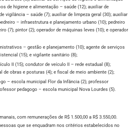
iços de higiene e alimentação – saúde (12); auxiliar de
e vigilância – saúde (7); auxiliar de limpeza geral (30); auxiliar
 pedreiro – infraestrutura e planejamento urbano (10); pedreiro
heiro (7); pintor (2); operador de máquinas leves (10); e operador
istrativos – gestão e planejamento (10); agente de serviços
tencial (15); e vigilante sanitário (8);
culo II (15); condutor de veículo II – rede estadual (8);
al de obras e posturas (4); e fiscal de meio ambiente (2);
go – escola municipal Flor da Infância (2); professor
professor pedagogo – escola municipal Nova Lourdes (5).
manais, com remunerações de R$ 1.500,00 a R$ 3.550,00.
 pessoas que se enquadram nos critérios estabelecidos no