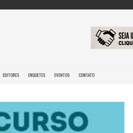
: NOVA REGRA...
 IMAGEM E...
ILEIROS NÃO POSSUEM...
EDITORES
ENQUETES
EVENTOS
CONTATO