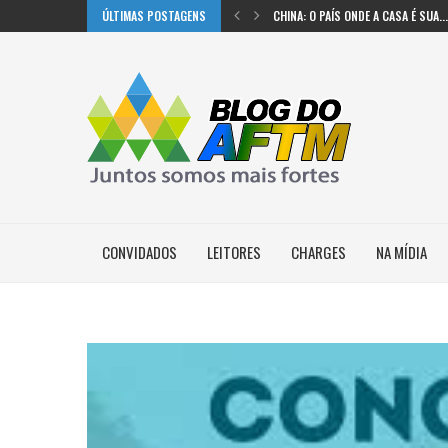
ÚLTIMAS POSTAGENS
CHINA: O PAÍS ONDE A CASA É SUA...
TRENS DE ALTA VELOCIDADE NOS EUA
MICHIGAN USOU IA PARA MUDAR SUA
#CHARGE: PREOCUPAÇÕES
#CHARGE: FICÇÃO X REALIDADE
#CHARGE: CERCA DE 30% DOS BRAS
CONVIDADOS
LEITORES
CHARGES
NA MÍDIA