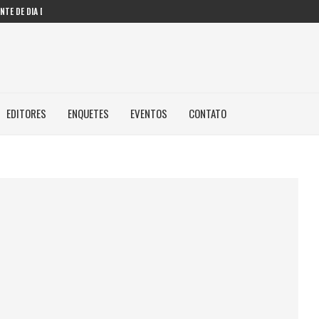
TE DE DIA DOS...
DES AMERICANAS EM INTELIGÊNCIA...
 PRESSIONAM GESTORES PÚBLICOS NAS...
 FAZENDO COM IA...
..
EDITORES
ENQUETES
EVENTOS
CONTATO