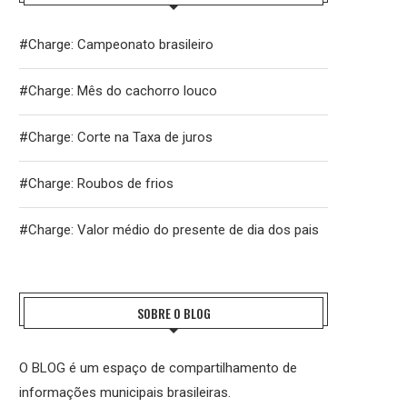
#Charge: Campeonato brasileiro
#Charge: Mês do cachorro louco
#Charge: Corte na Taxa de juros
#Charge: Roubos de frios
REFORMA TRIBUTÁRIA: O DESAFIO DA
ENTIDADES NACIONAIS DO FISCO 
IMPLEMENTAÇÃO E A...
FAZEM HOMENAGEM AO..
#Charge: Valor médio do presente de dia dos pais
27 de julho de 2026
21 de julho de 2026
SOBRE O BLOG
O BLOG é um espaço de compartilhamento de
informações municipais brasileiras.