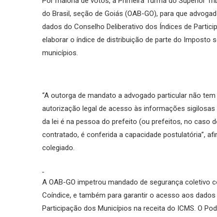
Por maioria de votos, a Primeira Turma do Superior T
do Brasil, seção de Goiás (OAB-GO), para que advoga
dados do Conselho Deliberativo dos Índices de Partici
elaborar o índice de distribuição de parte do Imposto
municípios.
“A outorga de mandato a advogado particular não tem 
autorização legal de acesso às informações sigilosas 
da lei é na pessoa do prefeito (ou prefeitos, no caso
contratado, é conferida a capacidade postulatória”, af
colegiado.
A OAB-GO impetrou mandado de segurança coletivo co
Coíndice, e também para garantir o acesso aos dados 
Participação dos Municípios na receita do ICMS. O Po