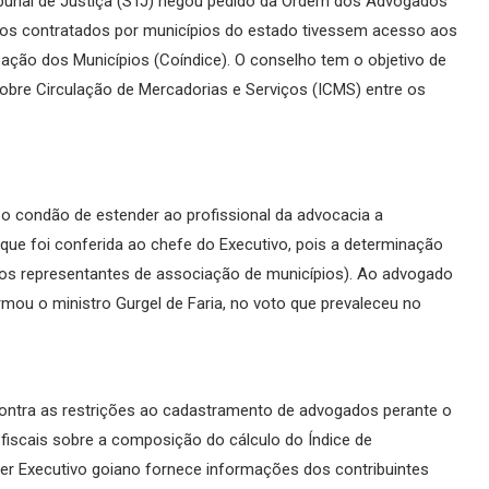
ribunal de Justiça (STJ) negou pedido da Ordem dos Advogados
dos contratados por municípios do estado tivessem acesso aos
pação dos Municípios (Coíndice). O conselho tem o objetivo de
 sobre Circulação de Mercadorias e Serviços (ICMS) entre os
o condão de estender ao profissional da advocacia a
que foi conferida ao chefe do Executivo, pois a determinação
 dos representantes de associação de municípios). Ao advogado
irmou o ministro Gurgel de Faria, no voto que prevaleceu no
ntra as restrições ao cadastramento de advogados perante o
fiscais sobre a composição do cálculo do Índice de
der Executivo goiano fornece informações dos contribuintes