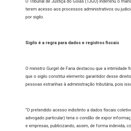
O Tribunal de Justiça do Goiás (TJGO) indeferiu o ma
terem acesso aos processos administrativos ou judicia
por sigilo.
Sigilo é a regra para dados e registros fiscais
O ministro Gurgel de Faria destacou que a intimidade f
que o sigilo constitui elemento garantidor desse dire
pessoas estranhas à administração tributária, pois isso
“O pretendido acesso indistinto a dados fiscais coletiv
advogado particular) teria o condão de expor informa
e empresas, publicizando, assim, de forma indevida, 