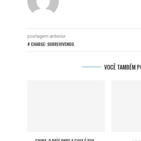
postagem anterior
# CHARGE: SOBREVIVENDO.
VOCÊ TAMBÉM PO
CHINA: O PAÍS ONDE A CASA É SUA...