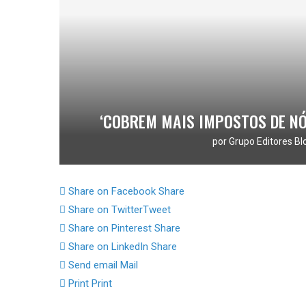
‘COBREM MAIS IMPOSTOS DE NÓ
por
Grupo Editores Bl
Share on Facebook
Share
Share on Twitter
Tweet
Share on Pinterest
Share
Share on LinkedIn
Share
Send email
Mail
Print
Print