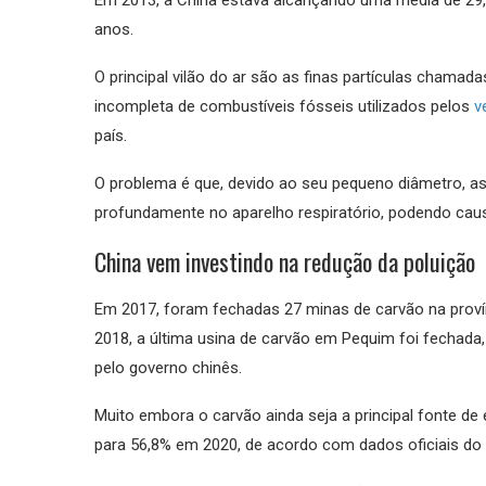
Em 2013, a China estava alcançando uma média de 29,
anos.
O principal vilão do ar são as finas partículas chama
incompleta de combustíveis fósseis utilizados pelos
v
país.
O problema é que, devido ao seu pequeno diâmetro, a
profundamente no aparelho respiratório, podendo caus
China vem investindo na redução da poluição
Em 2017, foram fechadas 27 minas de carvão na provín
2018, a última usina de carvão em Pequim foi fechada
pelo governo chinês.
Muito embora o carvão ainda seja a principal fonte de
para 56,8% em 2020, de acordo com dados oficiais do 