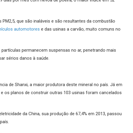
9 dias por mês com névoa de poeira, o maior índice em 52
das PM2,5, que são inaláveis e são resultantes da combustão
eículos automotores
e das usinas a carvão, muito comuns no
s partículas permanecem suspensas no ar, penetrando mais
ar sérios danos à saúde.
cia de Shanxi, a maior produtora deste mineral no país. Já em
, e os planos de construir outras 103 usinas foram cancelados
 eletricidade da China, sua produção de 67,4% em 2013, passou
país.