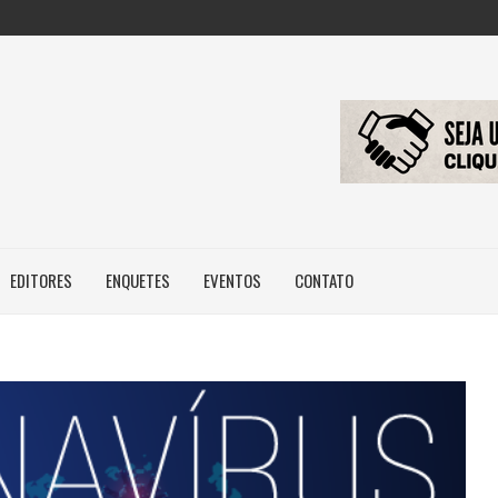
ILEIROS NÃO POSSUEM...
RIDADE DE HABITAÇÃO DE...
BRASIL, MAS...
EDITORES
ENQUETES
EVENTOS
CONTATO