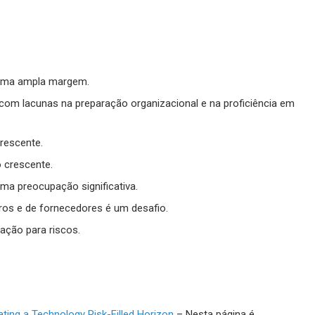
r uma ampla margem.
te com lacunas na preparação organizacional e na proficiência em
rescente.
o crescente.
a preocupação significativa.
ros e de fornecedores é um desafio.
ação para riscos.
ating a Technology Risk-Filled Horizon
– Nesta página é