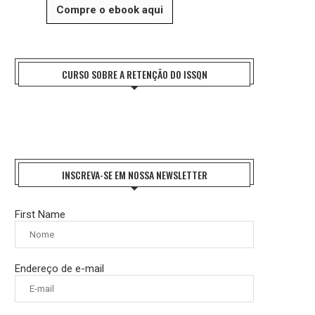
Compre o ebook aqui
REFORMA TRIBUTÁRIA: O DESAFIO DA
ENTIDADES NACIONAIS DO FISCO 
IMPLEMENTAÇÃO E A...
FAZEM HOMENAGEM AO..
CURSO SOBRE A RETENÇÃO DO ISSQN
27 de julho de 2026
21 de julho de 2026
INSCREVA-SE EM NOSSA NEWSLETTER
First Name
Endereço de e-mail