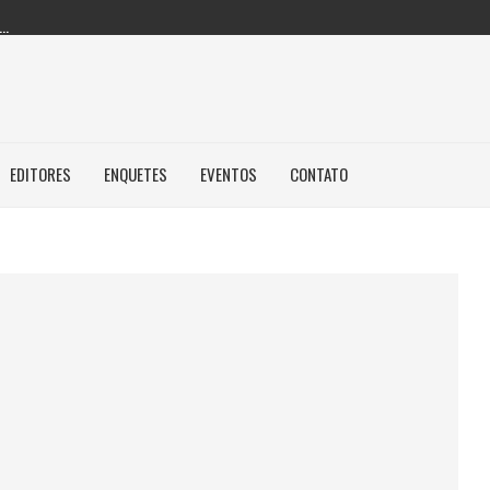
..
UA: NOVA REGRA...
A IMAGEM E...
ASILEIROS NÃO POSSUEM...
EDITORES
ENQUETES
EVENTOS
CONTATO