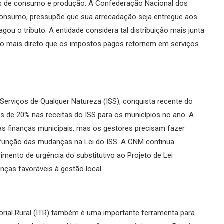
stos de consumo e produção. A Confederação Nacional dos
consumo, pressupõe que sua arrecadação seja entregue aos
ou o tributo. A entidade considera tal distribuição mais junta
modo mais direto que os impostos pagos retornem em serviços
erviços de Qualquer Natureza (ISS), conquista recente do
s de 20% nas receitas do ISS para os municípios no ano. A
 as finanças municipais, mas os gestores precisam fazer
 função das mudanças na Lei do ISS. A CNM continua
ento de urgência do substitutivo ao Projeto de Lei
as favoráveis à gestão local.
torial Rural (ITR) também é uma importante ferramenta para