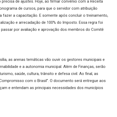
precisa de ajustes. Hoje, ao firmar convênio com a Receita
cronograma de cursos, para que o servidor com atribuição
a fazer a capacitação. E somente após concluir o treinamento,
scalização e arrecadação de 100% do Imposto. Essa regra foi
em passar por avaliação e aprovação dos membros do Comitê
lia, as arenas temáticas vão ouvir os gestores municipais e
nabilidade e a autonomia municipal. Além de Finanças, serão
mo, saúde, cultura, trânsito e defesa civil. Ao final, as
a “Compromisso com o Brasil”. O documento será entregue aos
eçam e entendam as principais necessidades dos municípios