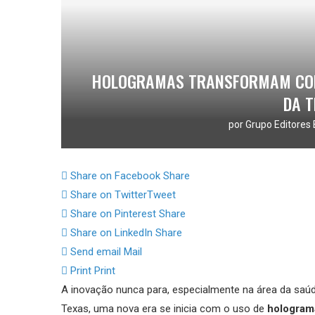
HOLOGRAMAS TRANSFORMAM CONS
DA 
por
Grupo Editores 
Share on Facebook
Share
Share on Twitter
Tweet
Share on Pinterest
Share
Share on LinkedIn
Share
Send email
Mail
Print
Print
A inovação nunca para, especialmente na área da saúd
Texas, uma nova era se inicia com o uso de
hologram