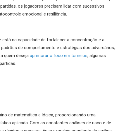
s partidas, os jogadores precisam lidar com sucessivos
tocontrole emocional e resiliência.
e está na capacidade de fortalecer a concentração e a
 padrões de comportamento e estratégias dos adversários,
ara quem deseja
aprimorar o foco em torneios
, algumas
partidas.
sino de matemática e lógica, proporcionando uma
stica aplicada. Com as constantes análises de risco e de
os rápidos e precisos. Esse exercício constante de análise