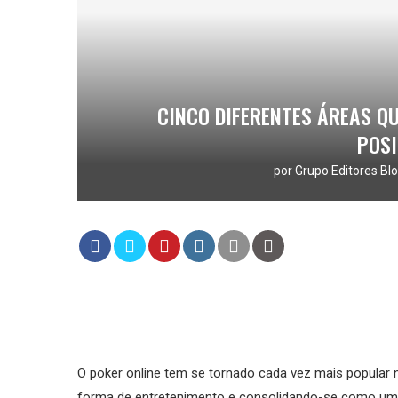
CINCO DIFERENTES ÁREAS Q
POS
por
Grupo Editores Blo
O poker online tem se tornado cada vez mais popular
forma de entretenimento e consolidando-se como uma 