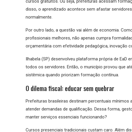
cursos gratuitos. Ou seja, prefeituras acessam forma
disso, o aprendizado acontece sem afastar servidore
normalmente.
Por outro lado, a questão vai além de economia. Como
profissionais melhores, não apenas cumpra formalidade
orçamentária com efetividade pedagógica, inovação co
Ilhabela (SP) desenvolveu plataforma própria de EaD e
todos os servidores. Então, o município provou que 
sistêmica quando priorizam formação contínua.
O dilema fiscal: educar sem quebrar
Prefeituras brasileiras destinam percentuais mínimos 
atender demandas de qualificação. Dessa forma, gesto
manter serviços essenciais funcionando?
Cursos presenciais tradicionais custam caro. Além di