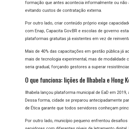
formação que antes acontecia informalmente ou não a
evitando custos de contratação externa.
Por outro lado, criar conteúdo próprio exige capacida
com Enap, Capacita Gov.BR e escolas de governo estadu
plataformas gratuitas já existentes em vez de reinvent
Mais de 40% das capacitações em gestão pública já a
mais de tecnologia experimental, mas de modalidade c
seria gradual, forçando gestores a superar resistência
O que funciona: lições de Ilhabela e Hong 
Ilhabela lançou plataforma municipal de EaD em 2019,
Dessa forma, cidade se preparou antecipadamente para 
de Ética garante que todos servidores conheçam princí
Por outro lado, município pequeno enfrentou desafios 
servidores com diferentes níveis de letramento digital