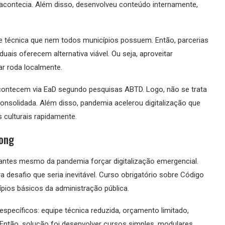
contecia. Além disso, desenvolveu conteúdo internamente,
de técnica que nem todos municípios possuem. Então, parcerias
ais oferecem alternativa viável. Ou seja, aproveitar
ar roda localmente.
contecem via EaD segundo pesquisas ABTD. Logo, não se trata
onsolidada. Além disso, pandemia acelerou digitalização que
s culturais rapidamente.
Kong
 antes mesmo da pandemia forçar digitalização emergencial.
desafio que seria inevitável. Curso obrigatório sobre Código
pios básicos da administração pública.
específicos: equipe técnica reduzida, orçamento limitado,
. Então, solução foi desenvolver cursos simples, modulares,