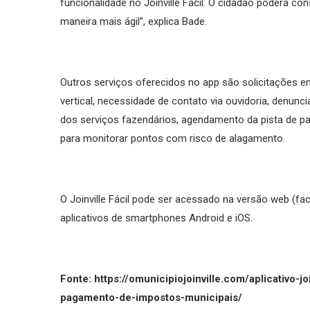
funcionalidade no Joinville Fácil. O cidadão poderá co
maneira mais ágil”, explica Bade.
Outros serviços oferecidos no app são solicitações en
vertical, necessidade de contato via ouvidoria, denu
dos serviços fazendários, agendamento da pista de
para monitorar pontos com risco de alagamento.
O Joinville Fácil pode ser acessado na versão web (facil
aplicativos de smartphones Android e iOS.
Fonte: https://omunicipiojoinville.com/aplicativo-j
pagamento-de-impostos-municipais/