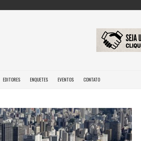
: NOVA REGRA...
 IMAGEM E...
ILEIROS NÃO POSSUEM...
EDITORES
ENQUETES
EVENTOS
CONTATO