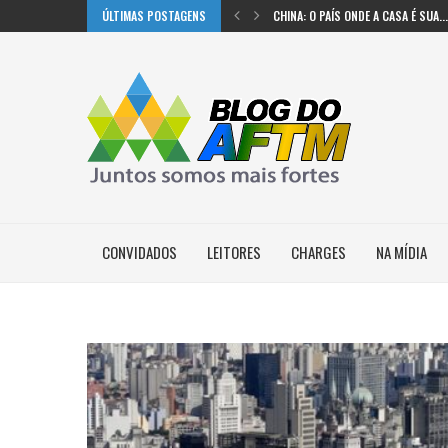
ÚLTIMAS POSTAGENS
CHINA: O PAÍS ONDE A CASA É SUA...
TRENS DE ALTA VELOCIDADE NOS EUA
MICHIGAN USOU IA PARA MUDAR SUA
#CHARGE: PREOCUPAÇÕES
#CHARGE: FICÇÃO X REALIDADE
#CHARGE: CERCA DE 30% DOS BRAS
CONVIDADOS
LEITORES
CHARGES
NA MÍDIA