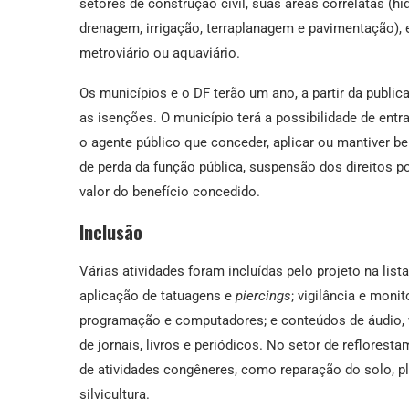
setores de construção civil, suas áreas correlatas (hi
drenagem, irrigação, terraplanagem e pavimentação), e 
metroviário ou aquaviário.
Os municípios e o DF terão um ano, a partir da public
as isenções. O município terá a possibilidade de ent
o agente público que conceder, aplicar ou mantiver ben
de perda da função pública, suspensão dos direitos pol
valor do benefício concedido.
Inclusão
Várias atividades foram incluídas pelo projeto na lis
aplicação de tatuagens e
piercings
; vigilância e mon
programação e computadores; e conteúdos de áudio, v
de jornais, livros e periódicos. No setor de reflorest
de atividades congêneres, como reparação do solo, pl
silvicultura.