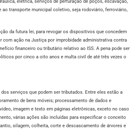
dráulica, elétrica, serviços de perfuração de poços, escavação,
ao transporte municipal coletivo, seja rodoviário, ferroviário,
ação da futura lei, para revogar os dispositivos que concedem
rar com ação na Justiça por improbidade administrativa contra
efício financeiro ou tributário relativo ao ISS. A pena pode ser
íticos por cinco a oito anos e multa civil de até três vezes o
ta dos serviços que podem ser tributados. Entre eles estão a
itoramento de bens móveis; processamento de dados e
ídeo, imagem e texto em páginas eletrônicas, exceto no caso
amento, várias ações são incluídas para especificar o conceito
antio, silagem, colheita, corte e descascamento de árvores e