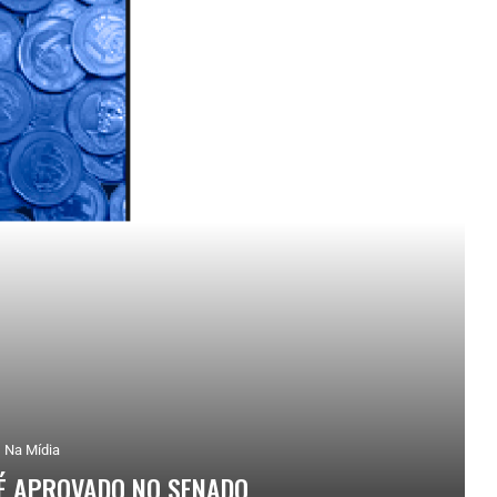
Na Mídia
 É APROVADO NO SENADO