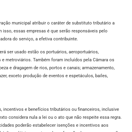
ção municipal atribuir o caráter de substituto tributário a
m isso, essas empresas é que serão responsáveis pelo
ora do serviço, a efetiva contribuinte.
rá ser usado estão os portuários, aeroportuários,
ios e metroviários. Também foram incluídos pela Câmara os
mpeza e dragagem de rios, portos e canais; armazenamento,
azer, exceto produção de eventos e espetáculos, bailes,
 incentivos e benefícios tributários ou financeiros, inclusive
xto considera nula a lei ou o ato que não respeite essa regra.
cidades poderão estabelecer isenções e incentivos aos