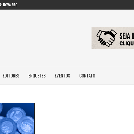
: NOVA REGRA...
 IMAGEM E...
ILEIROS NÃO POSSUEM...
EDITORES
ENQUETES
EVENTOS
CONTATO