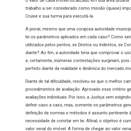
o valor de cada imóvel localizado em sua área urbana. 
trabalho a ser considerado como missão (quase) impos
Cruise e sua turma para executá-la.
A piorar, mesmo que uma corajosa autoridade municip
lei os parâmetros aplicados em cada caso? Como seri
utilizados pelos peritos, se Diretos ou Indiretos, se C
diante? Ao fim, a autoridade teria que comprovar o 
e, certamente, inúmeras contestações surgiriam, poi
perfeito diante da realidade e dinâmica do mercado imob
Diante de tal dificuldade, resolveu-se que o melhor cam
procedimentos de avaliação. Aprovado esse critério g
avaliações individuais. Por isso, a Justiça vem exigin
definir caso a caso, mas, somente os parâmetros gené
definição de normas e métodos é assunto pertinente à
necessidade de constar em lei. Afinal, o objetivo é cu
valor venal do imóvel. A forma de chegar ao valor vena