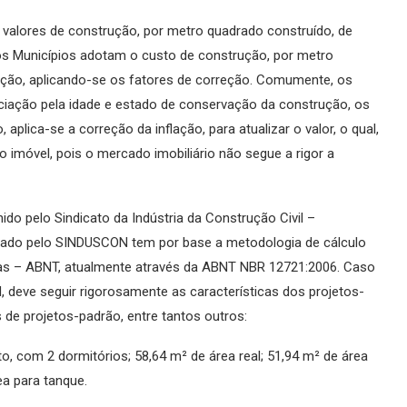
valores de construção, por metro quadrado construído, de
 os Municípios adotam o custo de construção, por metro
ação, aplicando-se os fatores de correção. Comumente, os
eciação pela idade e estado de conservação da construção, os
plica-se a correção da inflação, para atualizar o valor, o qual,
do imóvel, pois o mercado imobiliário não segue a rigor a
do pelo Sindicato da Indústria da Construção Civil –
rado pelo SINDUSCON tem por base a metodologia de cálculo
cas – ABNT, atualmente através da ABNT NBR 12721:2006. Caso
deve seguir rigorosamente as características dos projetos-
s de projetos-padrão, entre tantos outros:
o, com 2 dormitórios; 58,64 m² de área real; 51,94 m² de área
ea para tanque.