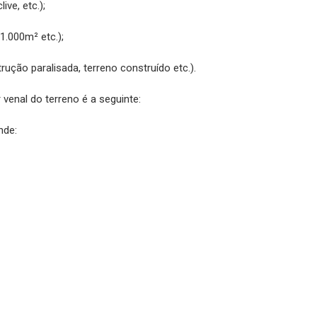
ive, etc.);
1.000m² etc.);
ução paralisada, terreno construído etc.).
 venal do terreno é a seguinte:
nde: