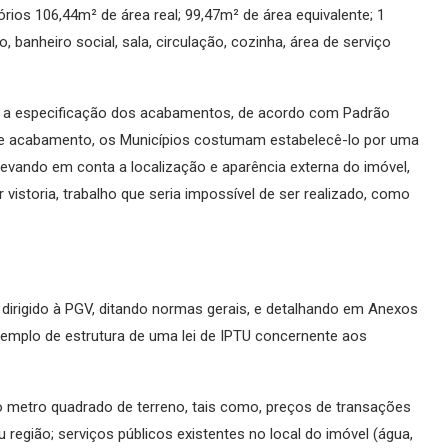
órios 106,44m² de área real; 99,47m² de área equivalente; 1
 banheiro social, sala, circulação, cozinha, área de serviço
-se a especificação dos acabamentos, de acordo com Padrão
 de acabamento, os Municípios costumam estabelecê-lo por uma
 levando em conta a localização e aparência externa do imóvel,
 vistoria, trabalho que seria impossível de ser realizado, como
al dirigido à PGV, ditando normas gerais, e detalhando em Anexos
xemplo de estrutura de uma lei de IPTU concernente aos
do metro quadrado de terreno, tais como, preços de transações
ou região; serviços públicos existentes no local do imóvel (água,