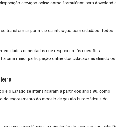
 disposição serviços online como formulários para download e
 se transformar por meio da interação com cidadãos. Todos
er entidades conectadas que respondem às questões
 há uma maior participação online dos cidadãos auxiliando os
leiro
ico e o Estado se intensificaram a partir dos anos 80, como
do do esgotamento do modelo de gestão burocrática e do
 buscava a excelência e a orientação dos serviços ao cidadão.