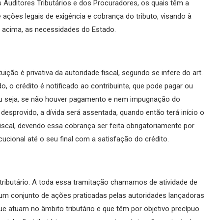
os Auditores Tributários e dos Procuradores, os quais têm a
ações legais de exigência e cobrança do tributo, visando à
e acima, as necessidades do Estado.
tuição é privativa da autoridade fiscal, segundo se infere do art.
do, o crédito é notificado ao contribuinte, que pode pagar ou
, ou seja, se não houver pagamento e nem impugnação do
desprovido, a dívida será assentada, quando então terá início o
iscal, devendo essa cobrança ser feita obrigatoriamente por
cional até o seu final com a satisfação do crédito.
tributário. A toda essa tramitação chamamos de atividade de
or um conjunto de ações praticadas pelas autoridades lançadoras
ue atuam no âmbito tributário e que têm por objetivo precípuo