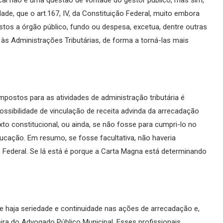
de, que o art.167, IV, da Constituição Federal, muito embora
stos a órgão público, fundo ou despesa, excetua, dentre outras
 às Administrações Tributárias, de forma a torná-las mais
impostos para as atividades de administração tributária é
ossibilidade de vinculação de receita advinda da arrecadação
exto constitucional, ou ainda, se não fosse para cumpri-lo no
ação. Em resumo, se fosse facultativa, não haveria
ão Federal. Se lá está é porque a Carta Magna está determinando
e haja seriedade e continuidade nas ações de arrecadação e,
eira do Advogado Público Municipal. Esses profissionais