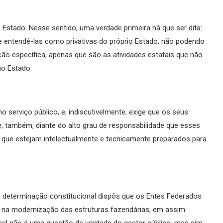
e Estado. Nesse sentido, uma verdade primeira há que ser dita:
e entendê-las como privativas do próprio Estado, não podendo
ão específica, apenas que são as atividades estatais que não
ao Estado.
o serviço público, e, indiscutivelmente, exige que os seus
, também, diante do alto grau de responsabilidade que esses
 que estejam intelectualmente e tecnicamente preparados para
 determinação constitucional dispôs que os Entes Federados
s na modernização das estruturas fazendárias; em assim
ocal não é uma questão de vontade do gestor público, mas sim,