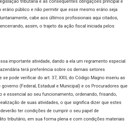
egislação tributária e as consequentes obrigações principal e
o erário público e não permitir que esse mesmo erário seja
oluntariamente, cabe aos últimos profissionais aqui citados,
 encerrando, assim, o trajeto da ação fiscal iniciada pelos
ssa importante atividade, dando a ela um regramento especial.
 Fazendária terá preferência sobre os demais setores
 se pode verificar do art. 37, XXII, do Código Magno inseriu as
e governo (Federal, Estadual e Municipal) e os Procuradores que
ado e essencial ao seu funcionamento, ordenando, frisando,
ealização de suas atividades, o que significa dizer que estes
, deverão ter condições de cumprir o seu papel de
dito tributário, em sua forma plena e com condições materiais