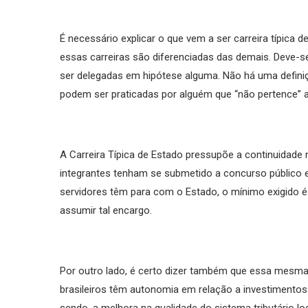
É necessário explicar o que vem a ser carreira típica d
essas carreiras são diferenciadas das demais. Deve-s
ser delegadas em hipótese alguma. Não há uma definiç
podem ser praticadas por alguém que “não pertence” 
A Carreira Típica de Estado pressupõe a continuidade n
integrantes tenham se submetido a concurso público e
servidores têm para com o Estado, o mínimo exigido é
assumir tal encargo.
Por outro lado, é certo dizer também que essa mesma
brasileiros têm autonomia em relação a investimento
sendo, a melhora na qualidade do sistema tributário l