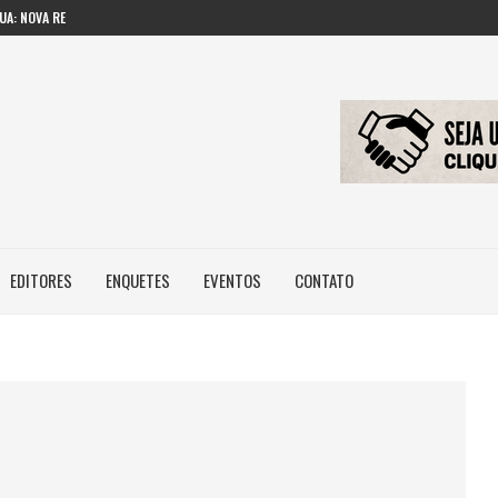
UA: NOVA REGRA...
A IMAGEM E...
ASILEIROS NÃO POSSUEM...
A
EDITORES
ENQUETES
EVENTOS
CONTATO