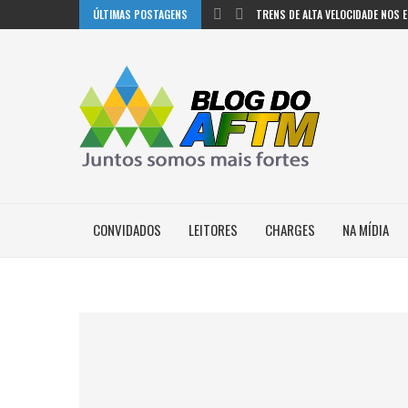
ÚLTIMAS POSTAGENS
TRENS DE ALTA VELOCIDADE NOS E
MICHIGAN USOU IA PARA MUDAR SU
#CHARGE: PREOCUPAÇÕES
#CHARGE: FICÇÃO X REALIDADE
#CHARGE: CERCA DE 30% DOS BR
#CHARGE: CANDIDATO LINHA DUR
CONVIDADOS
LEITORES
CHARGES
NA MÍDIA