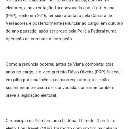
No caso de Cabedelo, no litoral da Paraíba, com 47 mil
eleitores, a nova votação foi convocada após Leto Viana
(PRP), eleito em 2016, ter sido afastado pela Câmara de
Vereadores e posteriormente renunciar ao cargo, em outubro
do ano passado, após ser preso pela Polícia Federal numa
operação de combate à corrupção.
Como a renúncia ocorreu antes de Viana completar dois
anos no cargo, e o vice-prefeito Flávio Oliveira (PRP) faleceu
em julho por insuficiência cardiorrespiratória, a eleição
suplementar precisou ser convocada, conforme também
prevê a legislação eleitoral.
O município de Piên tem uma história diferente. O prefeito
eleito, Loir Drevek (MDB), foi morto com um tiro na cabeça