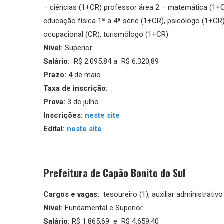
– ciências (1+CR) professor área 2 – matemática (1+C
educação física 1ª a 4ª série (1+CR), psicólogo (1+CR),
ocupacional (CR), turismólogo (1+CR)
Nível:
Superior
Salário:
R$ 2.095,84 a R$ 6.320,89
Prazo:
4 de maio
Taxa de inscrição:
Prova:
3 de julho
Inscrições:
neste site
Edital:
neste site
Prefeitura de Capão Bonito do Sul
Cargos e vagas:
tesoureiro (1), auxiliar administrativo
Nível:
Fundamental e Superior
Salário:
R$ 1.865,69 e R$ 4.659,40