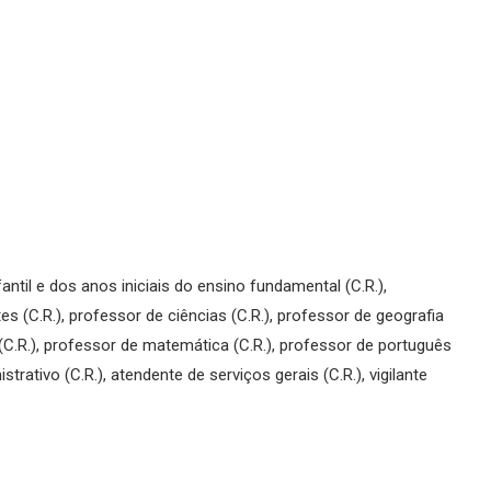
fantil e dos anos iniciais do ensino fundamental (C.R.),
es (C.R.), professor de ciências (C.R.), professor de geografia
s (C.R.), professor de matemática (C.R.), professor de português
strativo (C.R.), atendente de serviços gerais (C.R.), vigilante