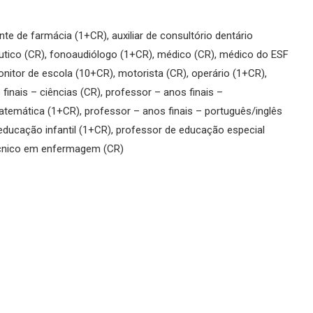
nte de farmácia (1+CR),
auxiliar de consultório dentário
êutico (CR), fonoaudiólogo (1+CR), médico (CR), médico do ESF
nitor de escola (10+CR), motorista (CR), operário (1+CR),
finais – ciências (CR), professor – anos finais –
matemática (1+CR), professor – anos finais – português/inglês
 educação infantil (1+CR), professor de educação especial
técnico em enfermagem (CR)