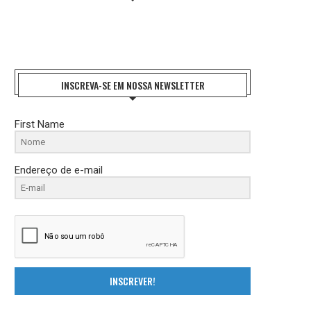
INSCREVA-SE EM NOSSA NEWSLETTER
First Name
REFORMA TRIBUTÁRIA: O DESAFIO DA
ENTIDADES NACIONAIS DO FISCO 
Endereço de e-mail
IMPLEMENTAÇÃO E A...
FAZEM HOMENAGEM AO..
27 de julho de 2026
21 de julho de 2026
INSCREVER!