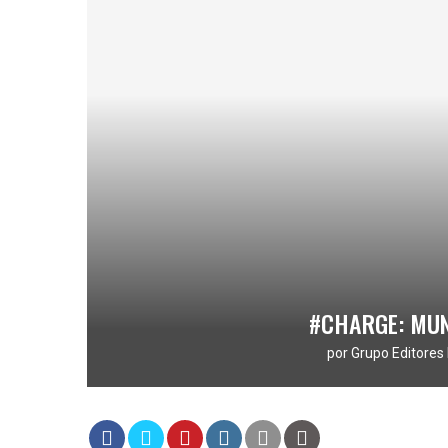
#CHARGE: MU
por
Grupo Editores 