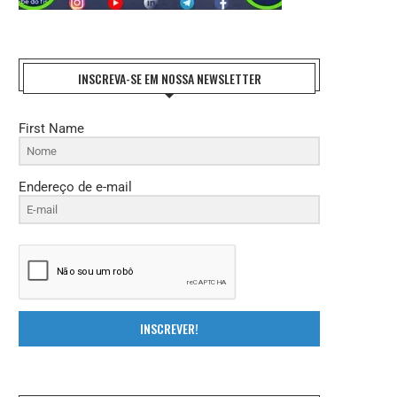
INSCREVA-SE EM NOSSA NEWSLETTER
First Name
REFORMA TRIBUTÁRIA: O DESAFIO DA
ENTIDADES NACIONAIS DO FISCO 
Endereço de e-mail
IMPLEMENTAÇÃO E A...
FAZEM HOMENAGEM AO..
27 de julho de 2026
21 de julho de 2026
INSCREVER!