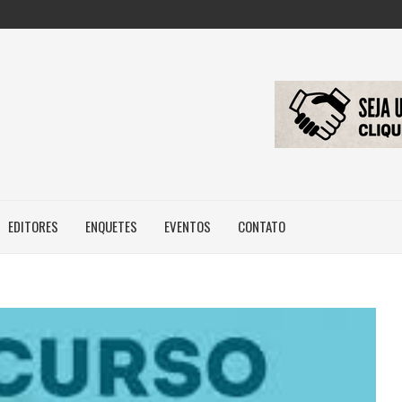
ILEIROS NÃO POSSUEM...
RIDADE DE HABITAÇÃO DE...
BRASIL, MAS...
EDITORES
ENQUETES
EVENTOS
CONTATO