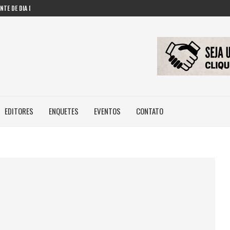
TE DE DIA DOS...
DES AMERICANAS EM INTELIGÊNCIA...
 PRESSIONAM GESTORES PÚBLICOS NAS...
 FAZENDO COM IA...
..
EDITORES
ENQUETES
EVENTOS
CONTATO