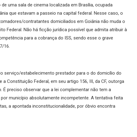
 de uma sala de cinema localizada em Brasília, ocupada
nia que estavam a passeio na capital federal. Nesse caso, o
a tomadores/contratantes domiciliados em Goiânia não muda o
to Federal. Não há ficção jurídica possível que admita atribuir à
 competência para a cobrança do ISS, sendo esse o grave
7/16.
do serviço/estabelecimento prestador para o do domicílio do
 Constituição Federal, em seu artigo 156, III, da CF, outorga
ço. É preciso observar que a lei complementar não tem a
 por município absolutamente incompetente. A tentativa feita
tas, a apontada inconstitucionalidade, por óbvio encontra