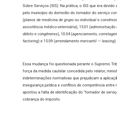
Sobre Serviços (ISS). Na prática, o ISS que era devid
pelo município do domicílio do tomador do serviço co
(
planos de medicina de grupo ou individual e convênio
assistência médico-veterinária
), 15.01 (
administração d
débito e congêneres
), 10.04 (
agenciamento, corretagem
factoring
) e 15.09 (
arrendamento mercantil
—
leasing
).
Essa mudança foi questionada perante o Supremo Trib
força da medida cautelar concedida pelo relator, min
indeterminações normativas que prejudicam a aplicaçã
insegurança jurídica e conflitos de competência entre
apontou a falta de identificação do “tomador de serv
cobrança do imposto.