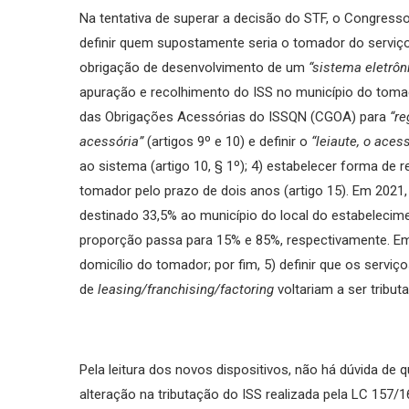
Na tentativa de superar a decisão do STF, o Congress
definir quem supostamente seria o tomador do serviço 
obrigação de desenvolvimento de um
“sistema eletrôn
apuração e recolhimento do ISS no município do tomad
das Obrigações Acessórias do ISSQN (CGOA) para
“re
acessória”
(artigos 9º e 10) e definir o
“leiaute, o ace
ao sistema (artigo 10, § 1º); 4) estabelecer forma de 
tomador pelo prazo de dois anos (artigo 15). Em 2021
destinado 33,5% ao município do local do estabelecim
proporção passa para 15% e 85%, respectivamente. Em
domicílio do tomador; por fim, 5) definir que os serv
de
leasing/franchising/factoring
voltariam a ser tribut
Pela leitura dos novos dispositivos, não há dúvida de 
alteração na tributação do ISS realizada pela LC 157/1