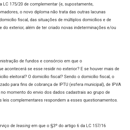
da LC 175/20 de complementar (e, supostamente,
tomadores, o novo diploma não trata das outras lacunas
micílio fiscal, das situações de múltiplos domicílios e de
 e do exterior, além de ter criado novas indeterminações e/ou
nistração de fundos e consórcio em que o
e acontecerá se esse residir no exterior? E se houver mais de
ílio eleitoral? O domicílio fiscal? Sendo o domicílio fiscal, o
izado para fins de cobrança de IPTU (esfera municipal), de IPVA
ado no momento do envio dos dados cadastrais ao grupo de
uas leis complementares respondem a esses questionamentos.
erviço de
leasing
em que o §3º do artigo 6 da LC 157/16