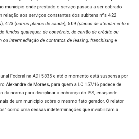
o ao município onde prestado o serviço passou a ser cobrado
m relação aos serviços constantes dos subitens nºs 4.22
s
), 4.23 (
outros planos de saúde
), 5.09
(planos de atendimento e
e fundos quaisquer, de consórcio, de cartão de crédito ou
 ou intermediação de contratos de leasing, franchising e
unal Federal na ADI 5.835 e até o momento está suspensa por
istro Alexandre de Moraes, para quem a LC 157/16 padece de
o da norma para disciplinar a cobrança do ISS, ensejando
 mais de um município sobre o mesmo fato gerador. O relator
iços” como uma dessas indeterminações que inviabilizam a