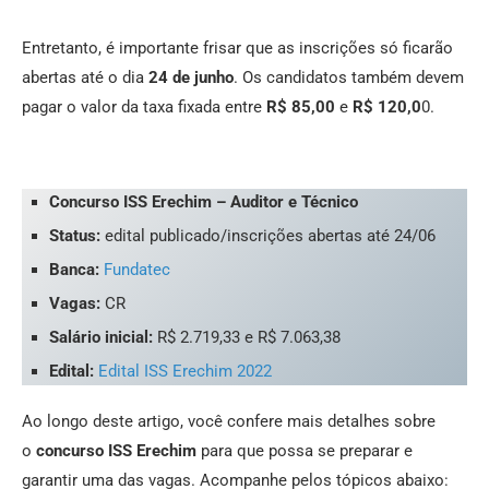
Entretanto, é importante frisar que as inscrições só ficarão
abertas até o dia
24 de junho
. Os candidatos também devem
pagar o valor da taxa fixada entre
R$ 85,00
e
R$ 120,0
0.
Concurso ISS Erechim – Auditor e Técnico
Status:
edital publicado/inscrições abertas até 24/06
Banca:
Fundatec
Vagas:
CR
Salário inicial:
R$ 2.719,33 e R$ 7.063,38
Edital:
Edital ISS Erechim 2022
Ao longo deste artigo, você confere mais detalhes sobre
o
concurso ISS Erechim
para que possa se preparar e
garantir uma das vagas. Acompanhe pelos tópicos abaixo: