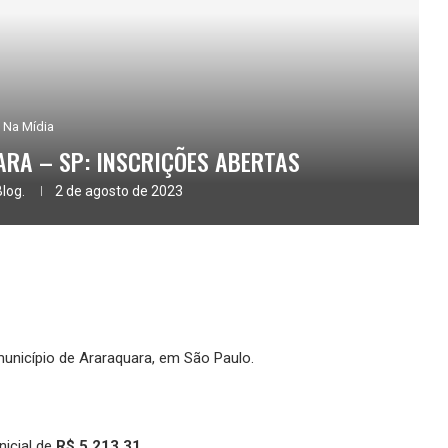
Na Mídia
RA – SP: INSCRIÇÕES ABERTAS
Blog.
2 de agosto de 2023
 município de Araraquara, em São Paulo.
nicial de
R$
5.213,31.