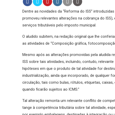
Dentre as novidades da “Reforma do ISS” introduzida
promoveu relevantes alterações na cobrança do ISS), 
serviços tributáveis pelo imposto municipal.
O aludido subitem, na redação original que lhe conferi
as atividades de “Composição gráfica, fotocomposição, cl
Mesmo após as alterações promovidas pela aludida ref
ISS sobre tais atividades, incluindo, contudo, relevant
hipóteses em que o produto de tal atividade for desti
industrialização, ainda que incorporado, de qualquer f
circulação, tais como bulas, rótulos, etiquetas, caixa
quando ficarão sujeitos ao ICMS.”
Tal alteração remonta um relevante conflito de compet
tange à competência tributária sobre tal atividade, e
por exemplo embalagens, destinadas à integração ou u