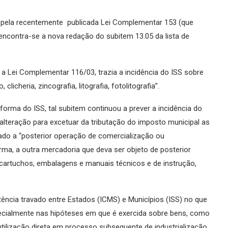
s pela recentemente publicada Lei Complementar 153 (que
encontra-se a nova redação do subitem 13.05 da lista de
a a Lei Complementar 116/03, trazia a incidência do ISS sobre
icheria, zincografia, litografia, fotolitografia”.
orma do ISS, tal subitem continuou a prever a incidência do
e alteração para excetuar da tributação do imposto municipal as
nado a “posterior operação de comercialização ou
orma, a outra mercadoria que deva ser objeto de posterior
s, cartuchos, embalagens e manuais técnicos e de instrução,
ência travado entre Estados (ICMS) e Municípios (ISS) no que
specialmente nas hipóteses em que é exercida sobre bens, como
tilização direta em processo subsequente de industrialização