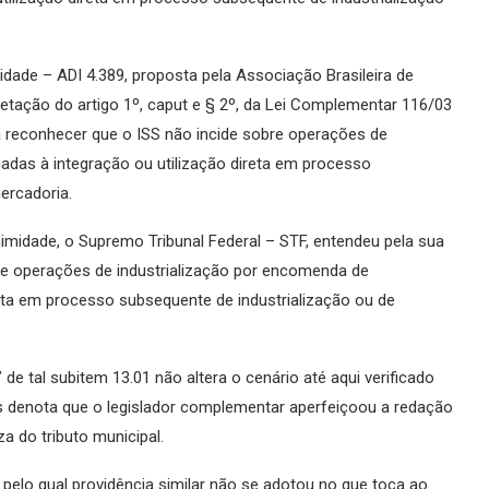
lidade – ADI 4.389, proposta pela Associação Brasileira de
tação do artigo 1º, caput e § 2º, da Lei Complementar 116/03
ara reconhecer que o ISS não incide sobre operações de
adas à integração ou utilização direta em processo
ercadoria.
imidade, o Supremo Tribunal Federal – STF, entendeu pela sua
re operações de industrialização por encomenda de
reta em processo subsequente de industrialização ou de
de tal subitem 13.01 não altera o cenário até aqui verificado
as denota que o legislador complementar aperfeiçoou a redação
a do tributo municipal.
o pelo qual providência similar não se adotou no que toca ao