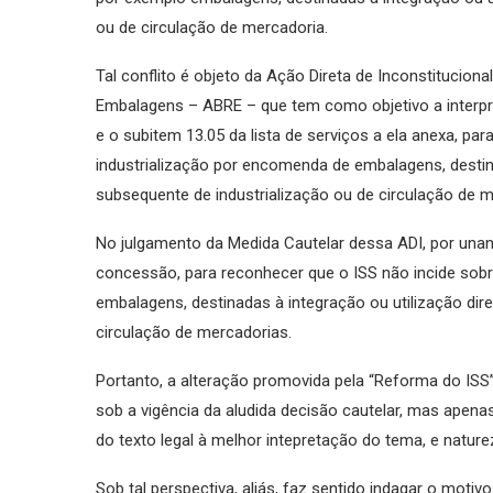
ou de circulação de mercadoria.
Tal conflito é objeto da Ação Direta de Inconstituciona
Embalagens – ABRE – que tem como objetivo a interpre
e o subitem 13.05 da lista de serviços a ela anexa, p
industrialização por encomenda de embalagens, destin
subsequente de industrialização ou de circulação de m
No julgamento da Medida Cautelar dessa ADI, por unan
concessão, para reconhecer que o ISS não incide sob
embalagens, destinadas à integração ou utilização di
circulação de mercadorias.
Portanto, a alteração promovida pela “Reforma do ISS” 
sob a vigência da aludida decisão cautelar, mas apen
do texto legal à melhor intepretação do tema, e naturez
Sob tal perspectiva, aliás, faz sentido indagar o motiv