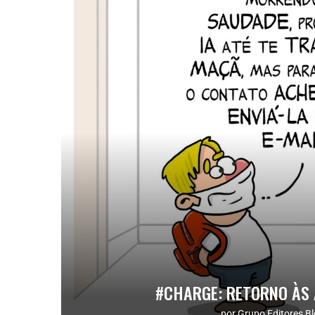
#CHARGE: RETORNO ÀS 
por
Grupo Editores Bl