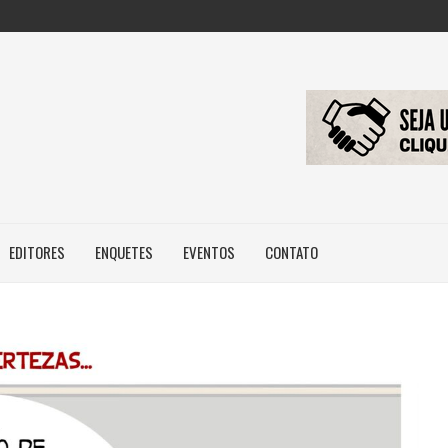
: NOVA REGRA...
 IMAGEM E...
ILEIROS NÃO POSSUEM...
EDITORES
ENQUETES
EVENTOS
CONTATO