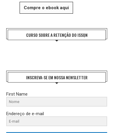
Compre o ebook aqui
CURSO SOBRE A RETENÇÃO DO ISSQN
INSCREVA-SE EM NOSSA NEWSLETTER
#CHARGE: CANDIDATO LINHA DURA
#CHARGE: PROGRAMAÇÃO N
31 de julho de 2026
26 de julho de 2026
First Name
Endereço de e-mail