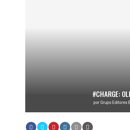
#CHARGE: OL
por
Grupo Editores 