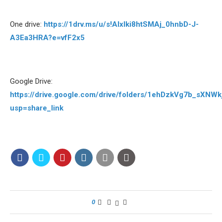
One drive:
https://1drv.ms/u/s!Alxlki8htSMAj_0hnbD-J-
A3Ea3HRA?e=vfF2x5
Google Drive:
https://drive.google.com/drive/folders/1ehDzkVg7b_sXN
usp=share_link
0