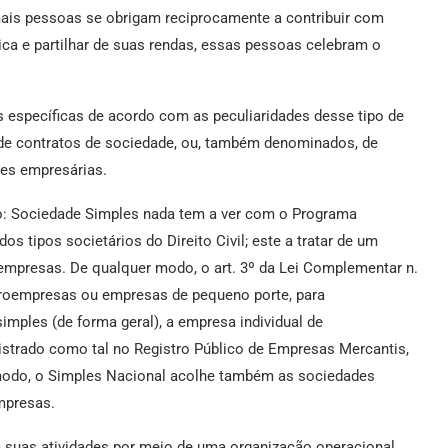
mais pessoas se obrigam reciprocamente a contribuir com
ica e partilhar de suas rendas, essas pessoas celebram o
s específicas de acordo com as peculiaridades desse tipo de
 de contratos de sociedade, ou, também denominados, de
des empresárias.
io: Sociedade Simples nada tem a ver com o Programa
os tipos societários do Direito Civil; este a tratar de um
empresas. De qualquer modo, o art. 3º da Lei Complementar n.
roempresas ou empresas de pequeno porte, para
mples (de forma geral), a empresa individual de
gistrado como tal no Registro Público de Empresas Mercantis,
modo, o Simples Nacional acolhe também as sociedades
mpresas.
suas atividades por meio de uma organização operacional