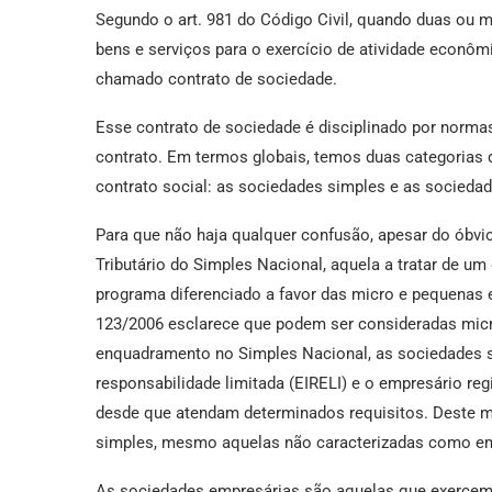
Segundo o art. 981 do Código Civil, quando duas ou 
bens e serviços para o exercício de atividade econôm
chamado contrato de sociedade.
Esse contrato de sociedade é disciplinado por norma
contrato. Em termos globais, temos duas categorias
contrato social: as sociedades simples e as socieda
Para que não haja qualquer confusão, apesar do óbv
Tributário do Simples Nacional, aquela a tratar de um d
programa diferenciado a favor das micro e pequenas 
123/2006 esclarece que podem ser consideradas mic
enquadramento no Simples Nacional, as sociedades si
responsabilidade limitada (EIRELI) e o empresário re
desde que atendam determinados requisitos. Deste 
simples, mesmo aquelas não caracterizadas como e
As sociedades empresárias são aquelas que exercem 