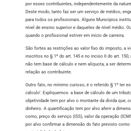
por esses contribuintes, independentemente da naturez
Deste modo, tanto faz ser um serviço de médico, enge
para todos os profissionais. Alguns Municípios instit
nível de ensino superior e daqueles de nível médio. O
quando o profissional estiver em início de carreira.
São fortes as restrições ao valor fixo do imposto, a v
inscritos no § 1º do art. 145 e no inciso II do art. 150
não tem base de cálculo e nem alíquota, a ser determ
relação ao contribuinte.
Outro fato, no mínimo curioso, é o referido § 1º ter e
cálculo’. Expliquemos: a base de cálculo de um tribut
objetividade tem por alvo o montante da dívida que, c
dinheiro. A quantificação tem por alvo aferir a dimensã
como, preço do serviço (ISS), valor da operação (ICMS
por alvo confirmar a dimensão do fato previsto como f