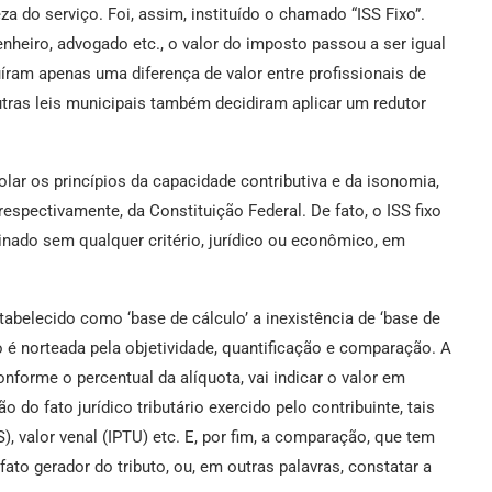
a do serviço. Foi, assim, instituído o chamado “ISS Fixo”.
nheiro, advogado etc., o valor do imposto passou a ser igual
uíram apenas uma diferença de valor entre profissionais de
utras leis municipais também decidiram aplicar um redutor
iolar os princípios da capacidade contributiva e da isonomia,
, respectivamente, da Constituição Federal. De fato, o ISS fixo
inado sem qualquer critério, jurídico ou econômico, em
stabelecido como ‘base de cálculo’ a inexistência de ‘base de
o é norteada pela objetividade, quantificação e comparação. A
onforme o percentual da alíquota, vai indicar o valor em
o do fato jurídico tributário exercido pelo contribuinte, tais
), valor venal (IPTU) etc. E, por fim, a comparação, que tem
ato gerador do tributo, ou, em outras palavras, constatar a