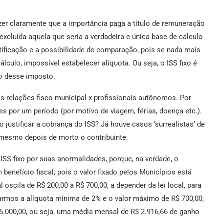
dizer claramente que a importância paga a título de remuneração
xcluída aquela que seria a verdadeira e única base de cálculo
tificação e a possibilidade de comparação, pois se nada mais
culo, impossível estabelecer alíquota. Ou seja, o ISS fixo é
co desse imposto.
 relações fisco municipal x profissionais autônomos. Por
es por um período (por motivo de viagem, férias, doença etc.).
justificar a cobrança do ISS? Já houve casos ‘surrealistas’ de
 mesmo depois de morto o contribuinte.
ISS fixo por suas anormalidades, porque, na verdade, o
enefício fiscal, pois o valor fixado pelos Municípios está
 oscila de R$ 200,00 a R$ 700,00, a depender da lei local, para
erarmos a alíquota mínima de 2% e o valor máximo de R$ 700,00,
$ 35.000,00, ou seja, uma média mensal de R$ 2.916,66 de ganho