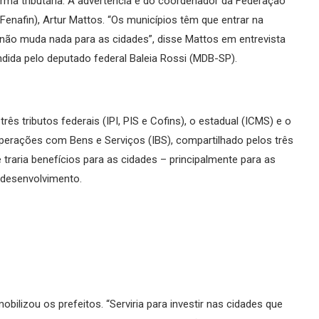
rma tributária. A advertência é do coordenador da Federação
(Fenafin), Artur Mattos. “Os municípios têm que entrar na
não muda nada para as cidades”, disse Mattos em entrevista
ndida pelo deputado federal Baleia Rossi (MDB-SP).
ês tributos federais (IPI, PIS e Cofins), o estadual (ICMS) e o
Operações com Bens e Serviços (IBS), compartilhado pelos três
traria benefícios para as cidades – principalmente para as
 desenvolvimento.
bilizou os prefeitos. “Serviria para investir nas cidades que