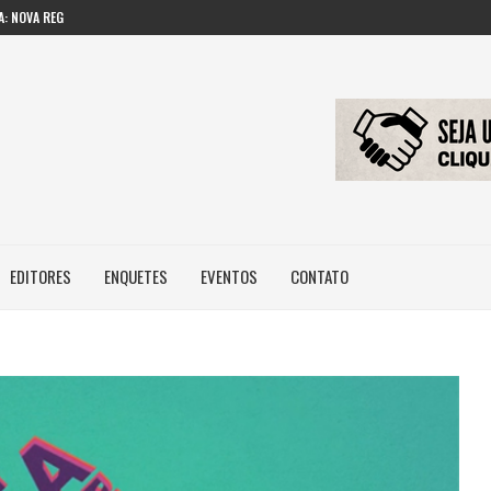
: NOVA REGRA...
 IMAGEM E...
ILEIROS NÃO POSSUEM...
EDITORES
ENQUETES
EVENTOS
CONTATO