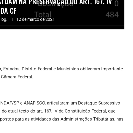
ATUAM NA PRESERVAÇÃO DO ART. 167, IV
DA CF
log.
12 de março de 2021
, Estados, Distrito Federal e Municípios obtiveram importante
a Câmara Federal.
s SINDAF/SP e ANAFISCO, articularam um Destaque Supressivo
do atual texto do art. 167, IV da Constituição Federal, que
mpostos para as atividades das Administrações Tributárias, nas