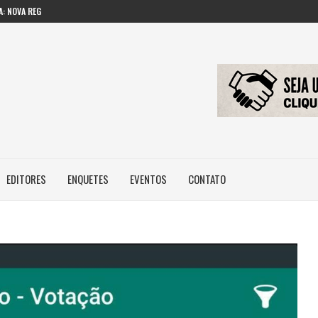
: NOVA REGRA...
 IMAGEM E...
ILEIROS NÃO POSSUEM...
EDITORES
ENQUETES
EVENTOS
CONTATO