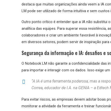
destaca que muitas organizações ainda veem a IA co
LM pode ser utilizado de forma intuitiva e sem custos in
Outro ponto crítico é entender que a IA não substitu
analítica das equipes. Para superar essa resistência,
colaboradores e criar um ambiente favorável à inovaçã
em diversos setores, podem servir de inspiração para 
Segurança da informação e IA: desafios e s
O Notebook LM não garante a confidencialidade das in
para importar e interagir com os dados. Isso exige u
“A IA é uma ferramenta poderosa, mas a resp
Correa, educador de I.A. na
GENIA – a Edtech 
Para evitar riscos, as empresas devem adotar boas pr
monitorar a atividade da ferramenta e treinar funcion