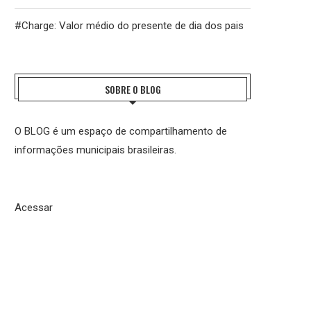
#Charge: Valor médio do presente de dia dos pais
SOBRE O BLOG
O BLOG é um espaço de compartilhamento de
informações municipais brasileiras.
REFORMA TRIBUTÁRIA: O DESAFIO DA
ENTIDADES NACIONAIS DO FISCO 
IMPLEMENTAÇÃO E A...
FAZEM HOMENAGEM AO..
27 de julho de 2026
21 de julho de 2026
Acessar