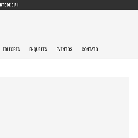
TE DE DIA DOS...
DES AMERICANAS EM INTELIGÊNCIA...
 PRESSIONAM GESTORES PÚBLICOS NAS...
 FAZENDO COM IA...
..
EDITORES
ENQUETES
EVENTOS
CONTATO