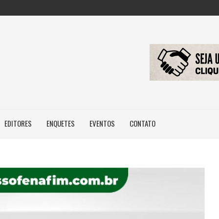
: NOVA REGRA...
 IMAGEM E...
ILEIROS NÃO POSSUEM...
EDITORES
ENQUETES
EVENTOS
CONTATO