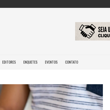
ILEIROS NÃO POSSUEM...
RIDADE DE HABITAÇÃO DE...
BRASIL, MAS...
EDITORES
ENQUETES
EVENTOS
CONTATO