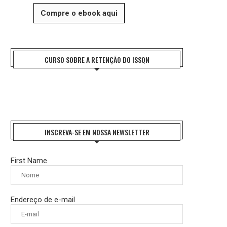
Compre o ebook aqui
CURSO SOBRE A RETENÇÃO DO ISSQN
INSCREVA-SE EM NOSSA NEWSLETTER
#CHARGE: MÊS DO CACHORRO LOUCO
#CHARGE: CORTE NA TAXA DE
First Name
8 de agosto de 2026
8 de agosto de 2026
Endereço de e-mail