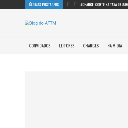
ÚLTIMAS POSTAGENS
#CHARGE: CORTE NA TAXA DE JUR
#CHARGE: ROUBOS DE FRIOS
#CHARGE: VALOR MÉDIO DO PRESEN
RANKING REVELA AVANÇO DAS CIDA
MUDANÇAS NO SONHO AMERICANO
#CHARGE: TARIFAS USA
CONVIDADOS
LEITORES
CHARGES
NA MÍDIA