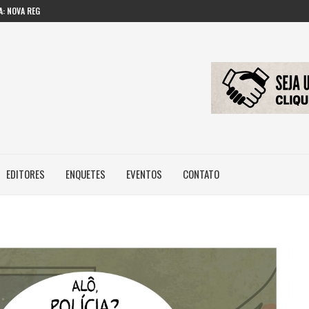
: NOVA REGRA...
 IMAGEM E...
ILEIROS NÃO POSSUEM...
EDITORES
ENQUETES
EVENTOS
CONTATO