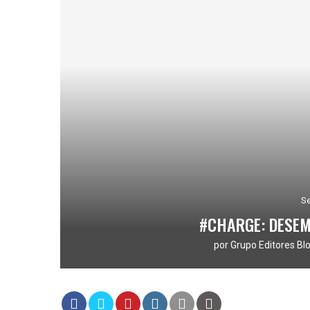
Se
#CHARGE: DESE
por
Grupo Editores Blo