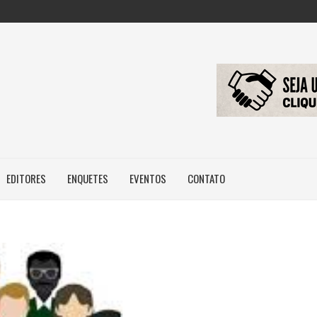
ILEIROS NÃO POSSUEM...
RIDADE DE HABITAÇÃO DE...
BRASIL, MAS...
EDITORES
ENQUETES
EVENTOS
CONTATO