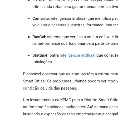
99 Táxi:
oferece serviço de corridas particulare
otimizando rotas para gastar menos combustíve
Camerite:
inteligência artificial que identifica
veículos e pessoas suspeitas, formando uma re
RasCol:
sistema que verifica a coleta de lixo e 
da performance dos funcionários a partir de uma
Stattus4:
outra
inteligência artificial
que conecta 
tubulações.
É possível observar que as startups têm a estrutura 
Smart Cities. Os problemas urbanos podem ser resol
condição de vida das pessoas.
Um levantamento da KPMG para o Distrito Smart Citie
no fomento às cidades inteligentes. Até semana passa
buscando a expansão dessas empresascom a chegada 