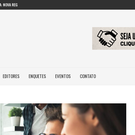
: NOVA REGRA...
 IMAGEM E...
ILEIROS NÃO POSSUEM...
EDITORES
ENQUETES
EVENTOS
CONTATO