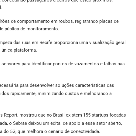
s, conectando passageiros a carros que estão próximos,
l.
 padrões de comportamento em roubos, registrando placas de
de pública de monitoramento.
limpeza das ruas em Recife proporciona uma visualização geral
 única plataforma.
sensores para identificar pontos de vazamentos e falhas nas
necessária para desenvolver soluções características das
vidos rapidamente, minimizando custos e melhorando a
s Report, mostrou que no Brasil existem 155 startups focadas
da, o Sebrae deixou um edital de apoio a esse setor aberto,
do 5G, que melhora o cenário de conectividade.