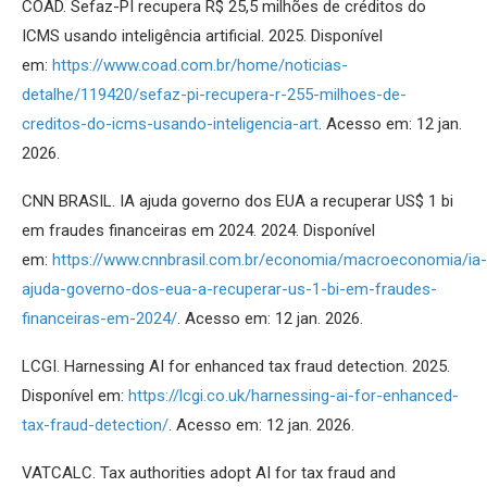
COAD. Sefaz-PI recupera R$ 25,5 milhões de créditos do
ICMS usando inteligência artificial. 2025. Disponível
em:
https://www.coad.com.br/home/noticias-
detalhe/119420/sefaz-pi-recupera-r-255-milhoes-de-
creditos-do-icms-usando-inteligencia-art
. Acesso em: 12 jan.
2026.
CNN BRASIL. IA ajuda governo dos EUA a recuperar US$ 1 bi
em fraudes financeiras em 2024. 2024. Disponível
em:
https://www.cnnbrasil.com.br/economia/macroeconomia/ia-
ajuda-governo-dos-eua-a-recuperar-us-1-bi-em-fraudes-
financeiras-em-2024/
. Acesso em: 12 jan. 2026.
LCGI. Harnessing AI for enhanced tax fraud detection. 2025.
Disponível em:
https://lcgi.co.uk/harnessing-ai-for-enhanced-
tax-fraud-detection/
. Acesso em: 12 jan. 2026.
VATCALC. Tax authorities adopt AI for tax fraud and