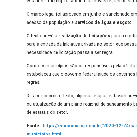
estados e municípios adotem as novas regras do seto
O marco legal foi aprovado em junho e sancionado em j
acesso da população a
serviços de água e esgoto
.
O texto prevê a
realização de licitações
para a contr
para a entrada da iniciativa privada no setor, que pas
necessidade de licitação passa a ser regra.
Como os municípios são os responsáveis pela oferta d
estabeleceu que o governo federal ajude os governos 
regras.
De acordo com o texto, algumas etapas estavam previ
ou atualização de um plano regional de saneamento bá
de estatais do setor.
Fonte:
https://economia.ig.com.br/2020-12-24/s
municipios.html