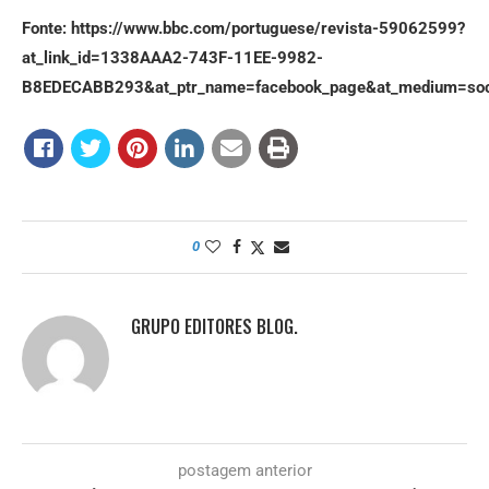
Fonte: https://www.bbc.com/portuguese/revista-59062599?
at_link_id=1338AAA2-743F-11EE-9982-
B8EDECABB293&at_ptr_name=facebook_page&at_medium=social
0
GRUPO EDITORES BLOG.
postagem anterior